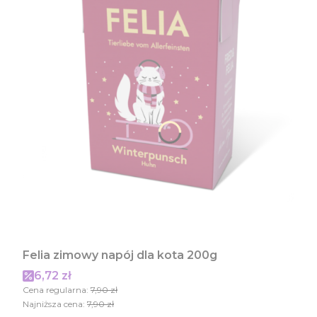
Felia zimowy napój dla kota 200g
Cena promocyjna
6,72 zł
Cena regularna:
7,90 zł
Najniższa cena:
7,90 zł