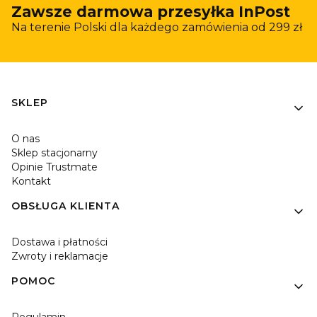
Zawsze darmowa przesyłka InPost
Na terenie Polski dla każdego zamówienia od 299 zł
Linki w stopce
SKLEP
O nas
Sklep stacjonarny
Opinie Trustmate
Kontakt
OBSŁUGA KLIENTA
Dostawa i płatności
Zwroty i reklamacje
POMOC