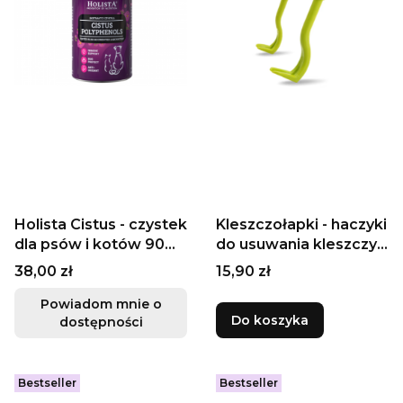
Holista Cistus - czystek
Kleszczołapki - haczyki
dla psów i kotów 90
do usuwania kleszczy,
tabl.
zielone
Cena
Cena
38,00 zł
15,90 zł
Powiadom mnie o
Do koszyka
dostępności
Bestseller
Bestseller