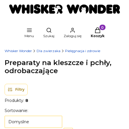
Produkty w kosz
Otwórz wyszukiwarkę
Menu
Szukaj
Zaloguj się
Koszyk
Whisker Wonder
Dla zwierzaka
Pielęgnacja i zdrowie
Preparaty na kleszcze i pchły,
odrobaczające
Filtry
Produkty:
8
Lista produktów
Sortowanie:
Domyślne