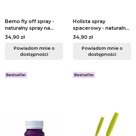
Bemo fly off spray -
Holista spray
naturalny spray na
spacerowy - naturalny
kleszcze 150ml
spray na kleszcze 10ml
Cena
Cena
34,90 zł
34,90 zł
Powiadom mnie o
Powiadom mnie o
dostępności
dostępności
Bestseller
Bestseller