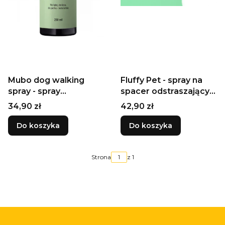
Mubo dog walking
Fluffy Pet - spray na
spray - spray
spacer odstraszający
spacerowy dla psa z
owady 150ml
Cena
Cena
34,90 zł
42,90 zł
naturalnymi olejkami
eterycznymi 250ml
Do koszyka
Do koszyka
Strona
z 1