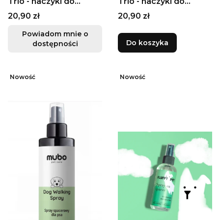
Trio - haczyki do
Trio - haczyki do
usuwania kleszczy,
usuwania kleszczy,
Cena
Cena
20,90 zł
20,90 zł
żółte
fioletowe
Powiadom mnie o
Do koszyka
dostępności
Nowość
Nowość