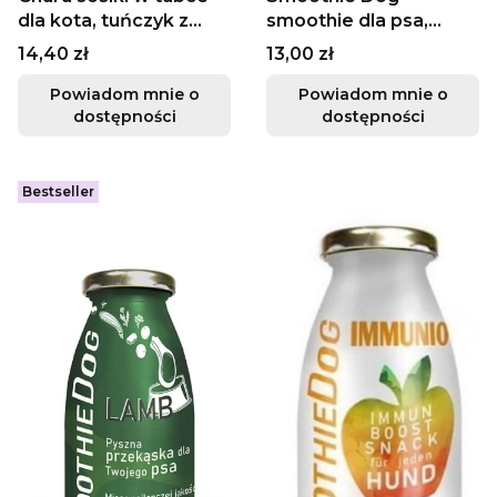
dla kota, tuńczyk z
smoothie dla psa,
wołowiną
wołowina 250ml
Cena
Cena
14,40 zł
13,00 zł
Powiadom mnie o
Powiadom mnie o
dostępności
dostępności
Bestseller