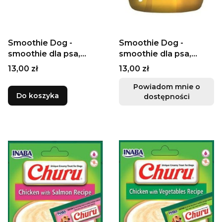
Smoothie Dog -
Smoothie Dog -
smoothie dla psa,
smoothie dla psa,
kaczka 250ml
kurczak 250ml
Cena
Cena
13,00 zł
13,00 zł
Powiadom mnie o
Do koszyka
dostępności