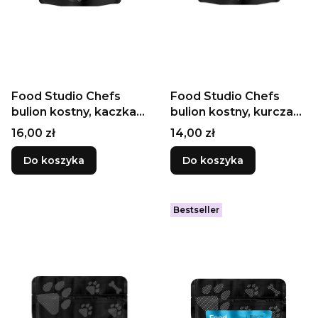
Food Studio Chefs
Food Studio Chefs
bulion kostny, kaczka
bulion kostny, kurczak
230ml
230ml
Cena
Cena
16,00 zł
14,00 zł
Do koszyka
Do koszyka
Bestseller