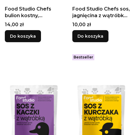
Food Studio Chefs
Food Studio Chefs sos,
bulion kostny,
jagnięcina z wątróbką
wołowina 230ml
100ml
Cena
Cena
14,00 zł
10,00 zł
Do koszyka
Do koszyka
Bestseller