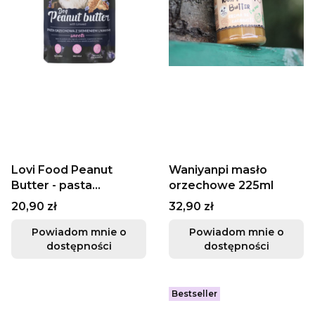
Lovi Food Peanut
Waniyanpi masło
Butter - pasta
orzechowe 225ml
orzechowa z
Cena
Cena
20,90 zł
32,90 zł
siemieniem lnianym,
300g
Powiadom mnie o
Powiadom mnie o
dostępności
dostępności
Bestseller