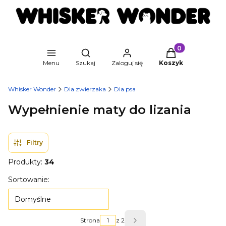
Produkty w kosz
Otwórz wyszukiwarkę
Menu
Szukaj
Zaloguj się
Koszyk
Whisker Wonder
Dla zwierzaka
Dla psa
Wypełnienie maty do lizania
Filtry
Produkty:
34
Lista produktów
Sortowanie:
Domyślne
Strona
z 2
Następne produkty