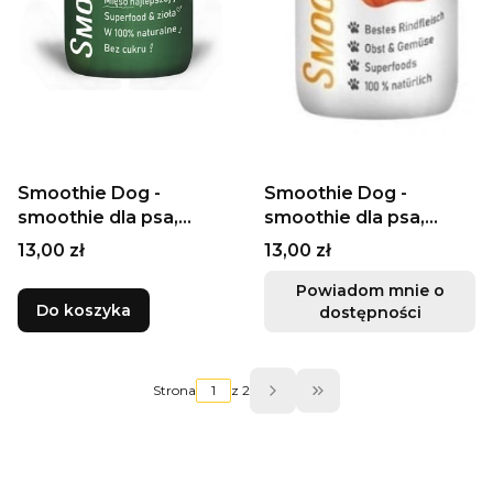
Smoothie Dog -
Smoothie Dog -
smoothie dla psa,
smoothie dla psa,
jagnięcina 250ml
dziczyzna 250ml
Cena
Cena
13,00 zł
13,00 zł
Powiadom mnie o
Do koszyka
dostępności
Strona
z 2
Przejdź do ostatniej 