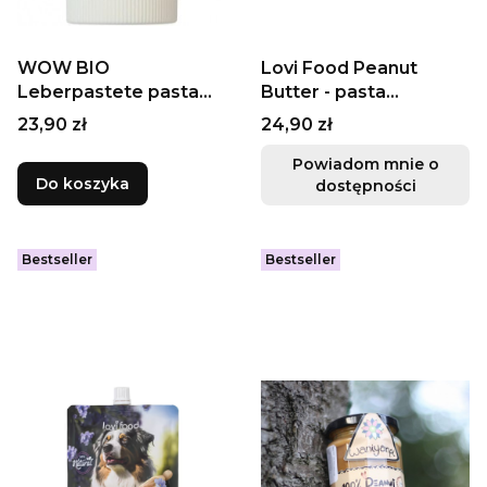
WOW BIO
Lovi Food Peanut
Leberpastete pasta
Butter - pasta
mięsna z wątróbką
orzechowa z
Cena
Cena
23,90 zł
24,90 zł
80g
borówkami, 300g
Powiadom mnie o
Do koszyka
dostępności
Bestseller
Bestseller