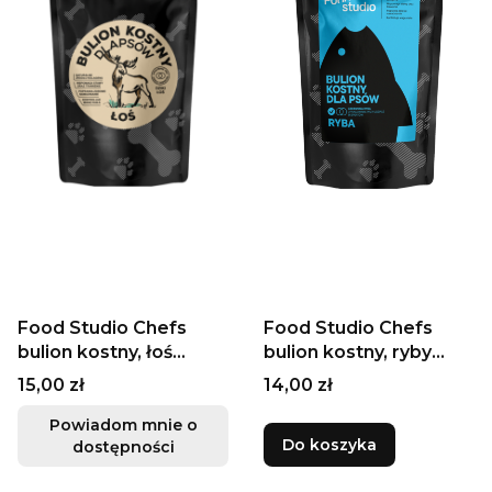
Food Studio Chefs
Food Studio Chefs
bulion kostny, łoś
bulion kostny, ryby
230ml
230ml
Cena
Cena
15,00 zł
14,00 zł
Powiadom mnie o
Do koszyka
dostępności