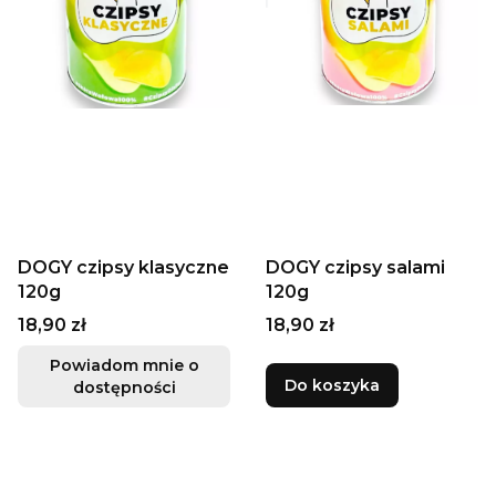
DOGY czipsy klasyczne
DOGY czipsy salami
120g
120g
Cena
Cena
18,90 zł
18,90 zł
Powiadom mnie o
Do koszyka
dostępności