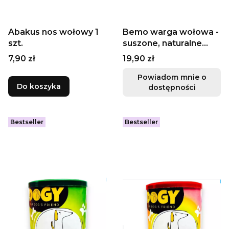
Abakus nos wołowy 1
Bemo warga wołowa -
szt.
suszone, naturalne
gryzaki dla psa 250g
Cena
Cena
7,90 zł
19,90 zł
Powiadom mnie o
Do koszyka
dostępności
Bestseller
Bestseller