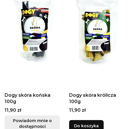
Dogy skóra końska
Dogy skóra królicza
100g
100g
Cena
Cena
11,90 zł
11,90 zł
Powiadom mnie o
Do koszyka
dostępności