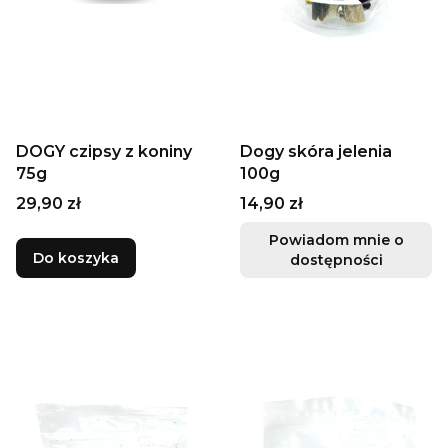
DOGY czipsy z koniny
Dogy skóra jelenia
75g
100g
Cena
Cena
29,90 zł
14,90 zł
Powiadom mnie o
Do koszyka
dostępności