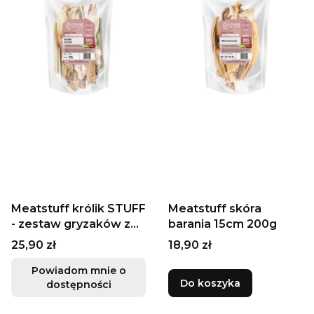
Meatstuff królik STUFF
Meatstuff skóra
- zestaw gryzaków z
barania 15cm 200g
królika 250g
Cena
Cena
25,90 zł
18,90 zł
Powiadom mnie o
Do koszyka
dostępności