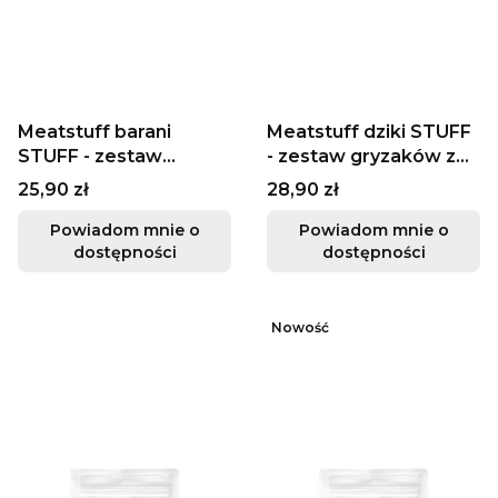
Meatstuff barani
Meatstuff dziki STUFF
STUFF - zestaw
- zestaw gryzaków z
gryzaków z baraniny
dziczyzny 250g
Cena
Cena
25,90 zł
28,90 zł
250g
Powiadom mnie o
Powiadom mnie o
dostępności
dostępności
Nowość