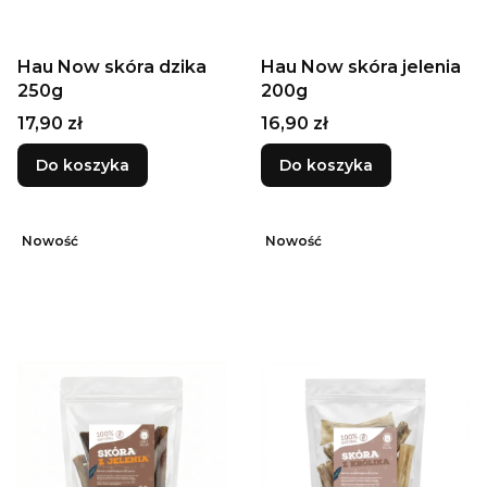
Hau Now skóra dzika
Hau Now skóra jelenia
250g
200g
Cena
Cena
17,90 zł
16,90 zł
Do koszyka
Do koszyka
Nowość
Nowość