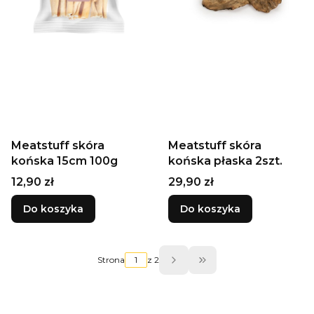
Meatstuff skóra
Meatstuff skóra
końska 15cm 100g
końska płaska 2szt.
Cena
Cena
12,90 zł
29,90 zł
Do koszyka
Do koszyka
Strona
z 2
Przejdź do ostatniej 