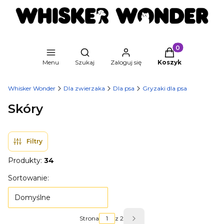
Produkty w kosz
Otwórz wyszukiwarkę
Menu
Szukaj
Zaloguj się
Koszyk
Whisker Wonder
Dla zwierzaka
Dla psa
Gryzaki dla psa
Skóry
Filtry
Produkty:
34
Lista produktów
Sortowanie:
Domyślne
Strona
z 2
Następne produkty