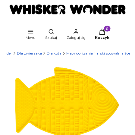
Produkty w kosz
Otwórz wyszukiwarkę
Menu
Szukaj
Zaloguj się
Koszyk
Wonder
Dla zwierzaka
Dla kota
Maty do lizania i miski spowalniające