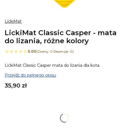
LickiMat
LickiMat Classic Casper - mata
do lizania, różne kolory
0.00
(Oceny: 0 Recenzje: 0)
LickiMat Classic Casper mata do lizania dla kota.
Przejdź do pełnego opisu
Cena
35,90 zł
Wybierz wariant produktu:
Poszczególne warianty mogą różnić się ceną
*
kolor