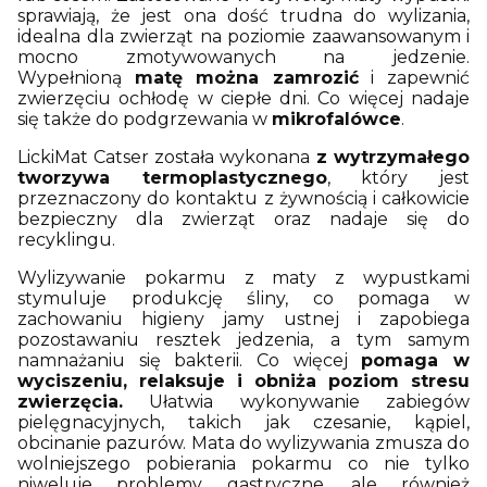
sprawiają, że jest ona dość trudna do wylizania,
idealna dla zwierząt na poziomie zaawansowanym i
mocno zmotywowanych na jedzenie.
Wypełnioną
matę można zamrozić
i zapewnić
zwierzęciu ochłodę w ciepłe dni. Co więcej nadaje
się także do podgrzewania w
mikrofalówce
.
LickiMat Catser została wykonana
z wytrzymałego
tworzywa termoplastycznego
, który jest
przeznaczony do kontaktu z żywnością i całkowicie
bezpieczny dla zwierząt oraz nadaje się do
recyklingu.
Wylizywanie pokarmu z maty z wypustkami
stymuluje produkcję śliny, co pomaga w
zachowaniu higieny jamy ustnej i zapobiega
pozostawaniu resztek jedzenia, a tym samym
namnażaniu się bakterii. Co więcej
pomaga w
wyciszeniu, relaksuje i obniża poziom stresu
zwierzęcia.
Ułatwia wykonywanie zabiegów
pielęgnacyjnych, takich jak czesanie, kąpiel,
obcinanie pazurów. Mata do wylizywania zmusza do
wolniejszego pobierania pokarmu co nie tylko
niweluje problemy gastryczne, ale również