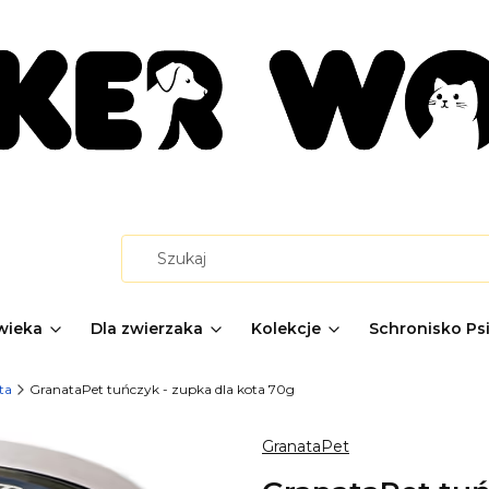
wieka
Dla zwierzaka
Kolekcje
Schronisko Ps
ta
GranataPet tuńczyk - zupka dla kota 70g
GranataPet