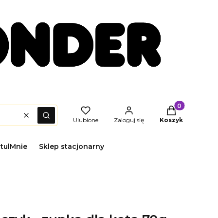
Produkty w kos
Wyczyść
Szukaj
Ulubione
Zaloguj się
Koszyk
itulMnie
Sklep stacjonarny