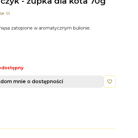
czyk - zupka dla kota 70g
je: 0)
 mięsa zatopione w aromatycznym bulionie.
edostępny
dom mnie o dostępności