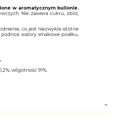
pione w aromatycznym bulionie.
czych. Nie zawiera cukru, zbóż,
nienie, co jest niezwykle istotne
a podnosi walory smakowe posiłku,
.
0,2%, wilgotność 91%.