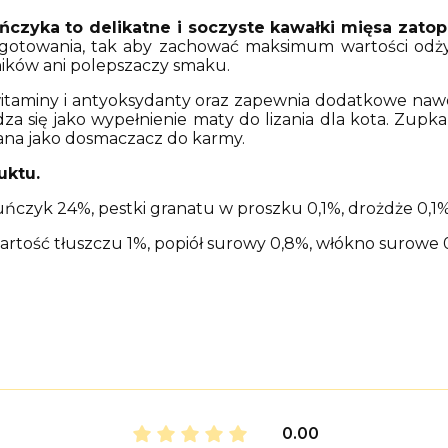
uńczyka to delikatne i soczyste kawałki mięsa zato
towania, tak aby zachować maksimum wartości odżyw
ików ani polepszaczy smaku.
taminy i antyoksydanty oraz zapewnia dodatkowe nawod
za się jako wypełnienie maty do lizania dla kota. Zupk
na jako dosmaczacz do karmy.
uktu.
uńczyk 24%, pestki granatu w proszku 0,1%, drożdże 0,1%
artość tłuszczu 1%, popiół surowy 0,8%, włókno surowe 
0.00