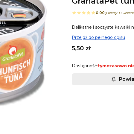
GranataPet tuń
0.00
(Oceny: 0 Recenz
Delikatne i soczyste kawałki
Przejdź do pełnego opisu
Cena
5,50 zł
Dostępność:
tymczasowo ni
Powia